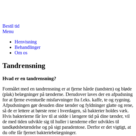
Videre
til
indhold
Bestil tid
Tandklinik Tine Starch-Hytoft
Hos Tandklinik Tine Starch-Hytoft på østebro er vi stolte af at kunne
Menu
udbyde en stor variation af behandlinger til den absolut bedste kvalitet
Henvisning
Behandlinger
Om os
Tandrensning
Hvad er en tandrensning?
Formålet med en tandrensning er at fjerne hårde (tandsten) og bløde
(plak) belægninger på tænderne. Derudover laves der en afpudsning
for at fjerne eventuelle misfarvninger fra f.eks. kaffe, te og rygning.
Afpudsningen gør desuden dine tænder og fyldninger glatte og rene,
så de er lettere at børste rene i hverdagen, så bakterier holdes væk.
Hvis bakterierne får lov til at sidde i længere tid på dine tænder, vil
de med tiden udvikle sig til huller i tænderne eller udvikles til
tandkødsbetændelse og på sigt paradentose. Derfor er det vigtigt, at
du ofte får fjernet bakteriebelægninger.