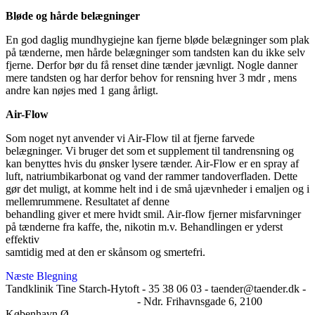
Bløde og hårde belægninger
En god daglig mundhygiejne kan fjerne bløde belægninger som plak
på tænderne, men hårde belægninger som tandsten kan du ikke selv
fjerne. Derfor bør du få renset dine tænder jævnligt. Nogle danner
mere tandsten og har derfor behov for rensning hver 3 mdr , mens
andre kan nøjes med 1 gang årligt.
Air-Flow
Som noget nyt anvender vi Air-Flow til at fjerne farvede
belægninger. Vi bruger det som et supplement til tandrensning og
kan benyttes hvis du ønsker lysere tænder. Air-Flow er en spray af
luft, natriumbikarbonat og vand der rammer tandoverfladen. Dette
gør det muligt, at komme helt ind i de små ujævnheder i emaljen og i
mellemrummene. Resultatet af denne
behandling giver et mere hvidt smil. Air-flow fjerner misfarvninger
på tænderne fra kaffe, the, nikotin m.v. Behandlingen er yderst
effektiv
samtidig med at den er skånsom og smertefri.
Indlægsnavigation
Næste
Næste
Blegning
indlæg
Tandklinik Tine Starch-Hytoft -
35 38 06 03 -
taender@taender.dk -
@tandklinik_tinestarchhytoft
-
Ndr. Frihavnsgade 6, 2100
København Ø