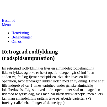
Videre
til
indhold
Bestil tid
Tandklinik Tine Starch-Hytoft
Hos Tandklinik Tine Starch-Hytoft på østebro er vi stolte af at kunne
Menu
udbyde en stor variation af behandlinger til den absolut bedste kvalitet
Henvisning
Behandlinger
Om os
Retrograd rodfyldning
(rodspidsamputation)
En retrograd rodfyldning er hvis en almindelig rodbehandling
ikke er lykkes og ikke er helet op. Tandlægen går så ind “den
anden vej fra” og fjerner rodspidsen, dvs. der laves en lille
operation, hvor tandlægen lukker roden med en fyldning. Dette er et
lille indgreb på ca. 1 times varighed under ganske almindelig
lokalbedøvelse.Ligesom ved andre operationer skal man tage den
lidt med ro første dag, hvis man har hårdt fysisk arbejde, men ellers
kan man almindeligvis sagtens tage på arbejde bagefter. (Vi
foretager alle behandlinger af denne type).