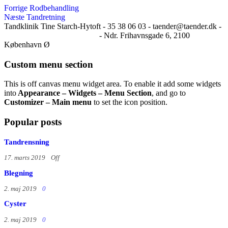
Indlægsnavigation
Forrige
Forrige
Rodbehandling
indlæg
Næste
Næste
Tandretning
indlæg
Tandklinik Tine Starch-Hytoft -
35 38 06 03 -
taender@taender.dk -
@tandklinik_tinestarchhytoft
-
Ndr. Frihavnsgade 6, 2100
København Ø
Custom menu section
This is off canvas menu widget area. To enable it add some widgets
into
Appearance – Widgets – Menu Section
, and go to
Customizer – Main menu
to set the icon position.
Popular posts
Tandrensning
17. marts 2019
Off
Blegning
2. maj 2019
0
Cyster
2. maj 2019
0